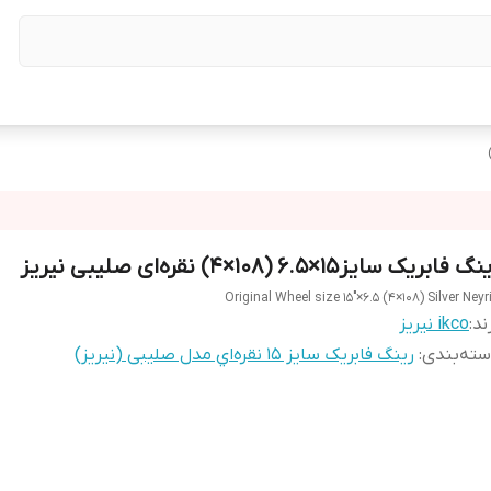
گ فابریک سایز۱۵×۶.۵ (۱۰۸×۴) نقره‌ای صلیبی نیریز
Original Wheel size 15"×6.5 (4×108) Silver Neyr
ند:
ikco نیریز
ته‌بندی
:
رینگ فابریک سایز ۱۵ نقره‌اي مدل صلیبی (نیریز)