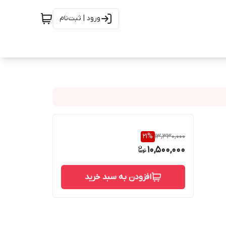
ورود | ثبت‌نام
21
%
13,330,000
10,500,000
افزودن به سبد خرید