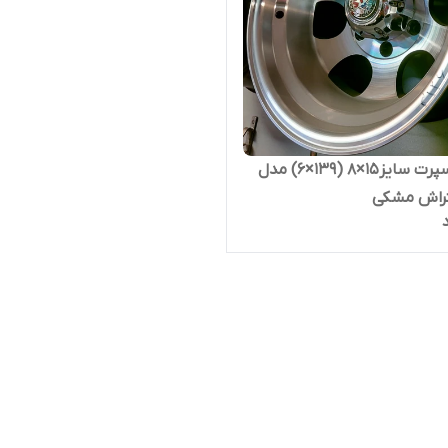
رینگ اسپرت سایز۱۵×۸ (۱۳۹×۶) مدل