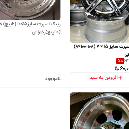
رینگ اسپرت سایز۱۵×۱۰ (۶پیچ) 
(۱۰اینچ)رختراش
رینگ اسپرت سایز ۱۵ × ۷ (۱۰۸-۱۰۰×۸)
ی
5
%
63
60,
افزودن به سبد
ناموجود