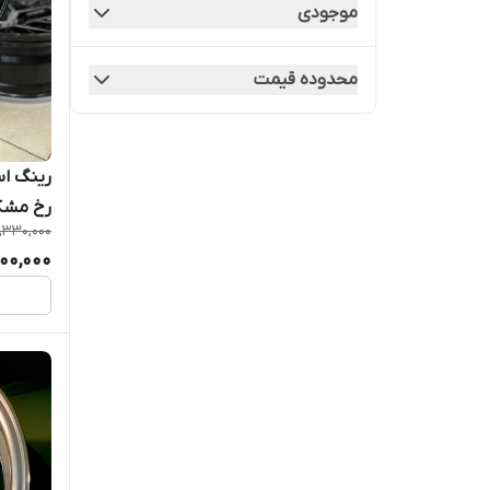
موجودی
محدوده قیمت
رخ مشک
,330,000
000,000