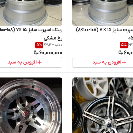
رینگ اسپرت سایز ۱۵ × ۷ (۱۰۸-۱۰۰×۸)
رخ مشکی
5
%
63,330,000
5
%
63
60,000,000
60,
افزودن به سبد
افزودن به سبد