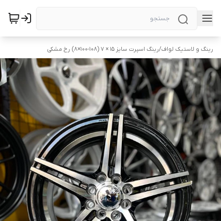
رینگ و لاستیک لواف
/
رینگ اسپرت سایز ۱۵ × ۷ (۱۰۸-۱۰۰×۸) رخ مشکی