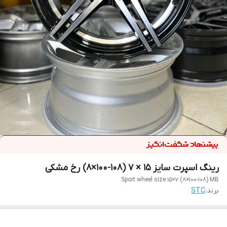
رینگ اسپرت سایز ۱۵ × ۷ (۱۰۸-۱۰۰×۸) رخ مشکی
Sport wheel size 15×7 (8×100-108) MB
برند:
STC