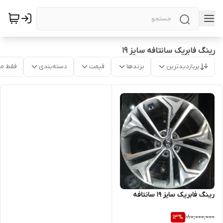
رینگ فابریک سانتافه سایز ۱۹
پربازدیدترین
برندها
قیمت
دسته‌بندی
فقط م
رینگ فابریک سایز ۱۹ سانتافه
180,000,000
13
%