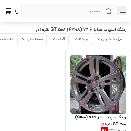
ربنگ اسپرت سایز ۱۶×۷ (۱۰۸×۴) GT 508 نقره ای
جدیدترین
برندها
قیمت
دسته‌بندی
فقط محص
ربنگ اسپرت سایز ۱۶×۷ (۱۰۸×۴)
GT 508 نقره ای
73,330,000
11
%