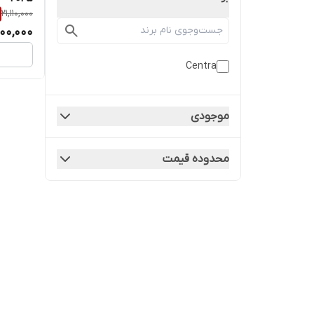
21,110,000
000,000
Centra
موجودی
محدوده قیمت