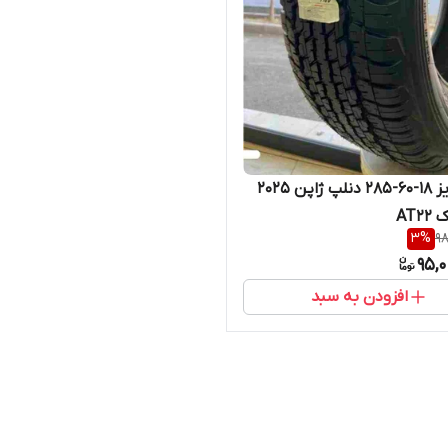
تایر سایز ۱۸-۶۰-۲۸۵ دنلپ ژاپن ۲۰۲۵
AT2
3
%
98
95,
افزودن به سبد