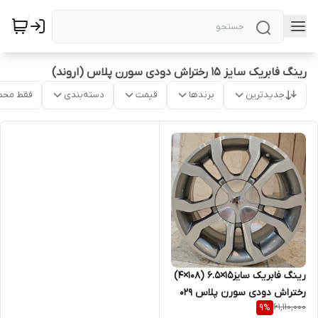
رینگ فابریک سایز ۱۵ رختراش دودی سورن پلاس (اروند)
جدیدترین
برندها
قیمت
دسته‌بندی
فقط محص
رینگ فابریک سایز۱۵×۶.۵ (۱۰۸×۴)
رختراش دودی سورن پلاس ۰۲۹
61,110,000
9
%
(اروند)