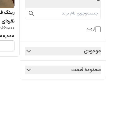
نقره‌ای 
,660,000
اروند
00,000
موجودی
محدوده قیمت