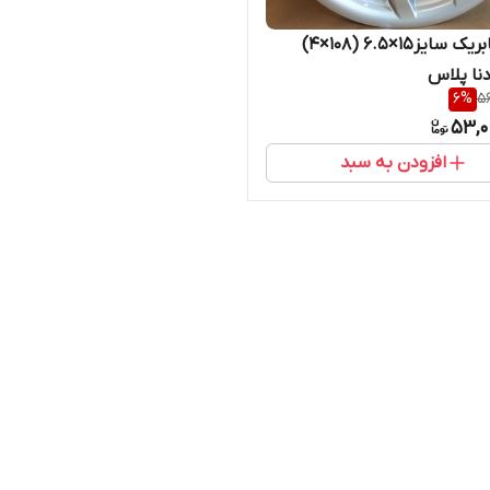
رینگ فابریک سایز۱۵×۶.۵ (۱۰۸×۴)
دنا پلاس
6
%
56
53,0
افزودن به سبد