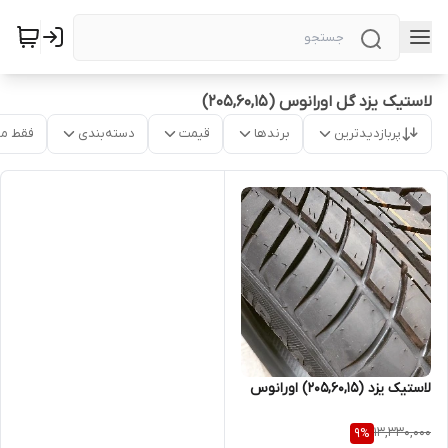
لاستیک یزد گل اورانوس (205,60,15)
پربازدیدترین
برندها
قیمت
دسته‌بندی
فقط م
لاستیک یزد (205,60,15) اورانوس
13,330,000
9
%