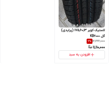
لاستیک کویر 175,60,13 (پرایدی)
گل KB2000
12,222,000
9
%
11,110,000
افزودن به سبد