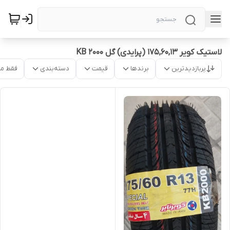
لاستیک کویر 175,60,13 (پرایدی) گل KB 2000
پربازدیدترین
برندها
قیمت
دسته‌بندی
فقط م