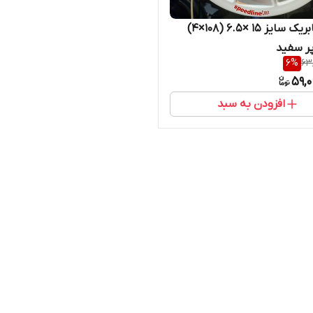
رینگ فابریک سایز ۱۵ ×۶.۵ (۱۰۸×۴)
6
%
63
59,
افزودن به سبد