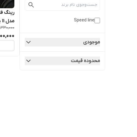
Speed line
مدل ۱۱ پر سفید
,330,000
000,000
موجودی
محدوده قیمت