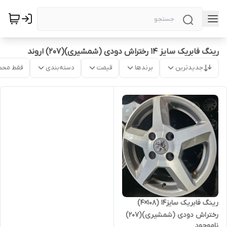
رینگ فابریک سایز ۱۴ رختراش دودی (شمشیری)(۲۰۷) اروند
جدیدترین
برندها
قیمت
دسته‌بندی
فقط محص
رینگ فابریک سایز۱۴ (۱۰۸×۴)
رختراش دودی (شمشیری)(۲۰۷)
ناموجود