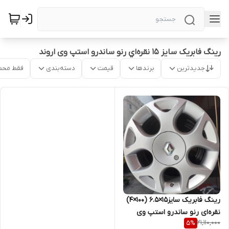
رینگ فابریک سایز ۱۵ نقره‌اي رنو ساندرو استپ وی اروند
جدیدترین
برندها
قیمت
دسته‌بندی
فقط محص
رینگ فابریک سایز۱۵×۶.۵ (۱۰۰×۴)
نقره‌ای رنو ساندرو استپ وی
21,110,000
5
%
اروند