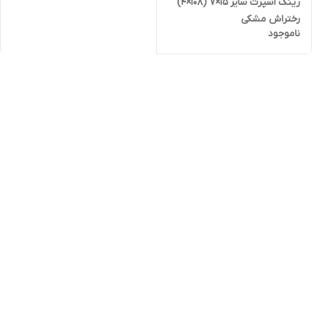
رینگ اسپرت سایز ۱۵×۷ (۱۰۸×۴)
رختراش مشکی
ناموجود