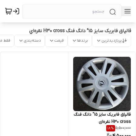
قالپاق فابریک سایز ۱۵" دانگ فنگ H30 cross نقره‌اي
پربازدیدترین
برندها
قیمت
دسته‌بندی
فقط م
قالپاق فابریک سایز ۱۵" دانگ فنگ
H30 cross نقره‌ای
5,500,000
18
%
4,500,000