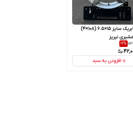
رینگ فابریک سایز ۱۵×۶.۵ (۱۰۸×۴)
21
%
53
42,0
افزودن به سبد