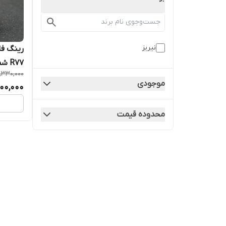
نیریز
R77 شمشیری نیریز
,330,000
موجودی
00,000
محدوده قیمت