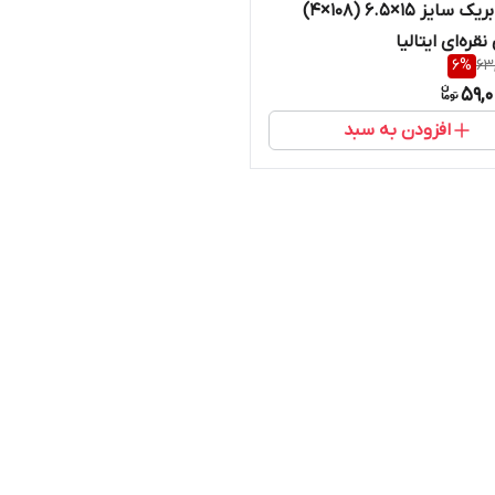
ربنگ فابریک سایز ۱۵×۶.۵ (۱۰۸×۴)
قره‌ای ایتالیا
6
%
63
59,
افزودن به سبد