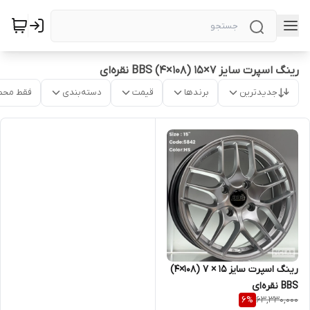
رینگ اسپرت سایز ۷×۱۵ (۱۰۸×۴) BBS نقره‌ای
جدیدترین
برندها
قیمت
دسته‌بندی
فقط محص
رینگ اسپرت سایز ۱۵ × ۷ (۱۰۸×۴)
BBS نقره‌ای
63,330,000
6
%