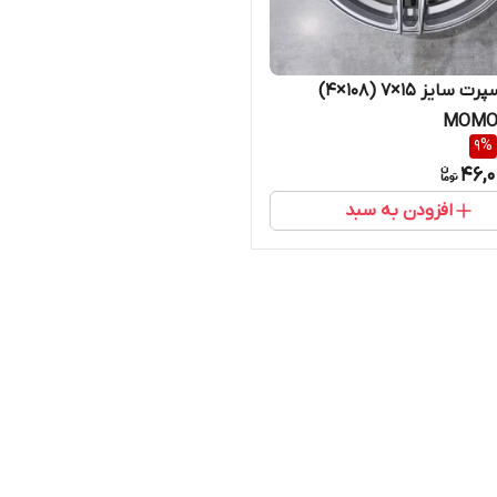
رینگ اسپرت سایز ۱۵×۷ (۱۰۸×۴)
9
%
46,0
افزودن به سبد