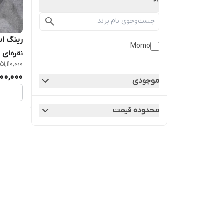
Momo
نقره‌ای MOMO
51,110,000
00,000
موجودی
محدوده قیمت