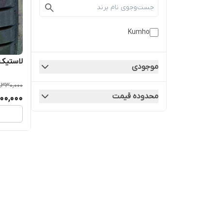
Kumho
لاستیک کومهو
موجودی
,330,000
محدوده قیمت
000,000