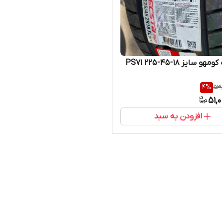
 سایز ۱۸-۴۵-۲۲۵ PS71
4
%
53
51,
افزودن به سبد