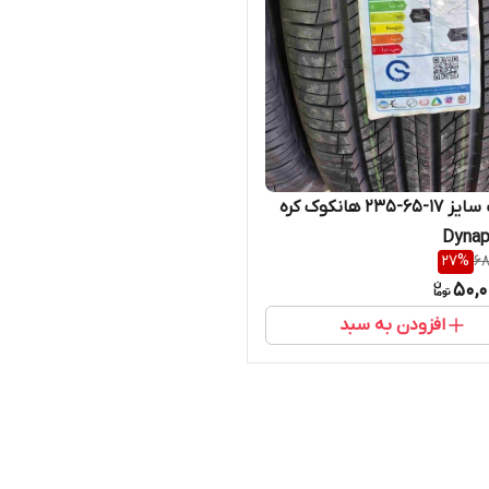
لاستیک سایز ۱۷-۶۵-۲۳۵ هانکوک کره
Dynap
27
%
68
50,0
افزودن به سبد