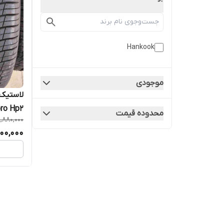
Hankook
موجودی
ro Hp2
محدوده قیمت
,880,000
00,000