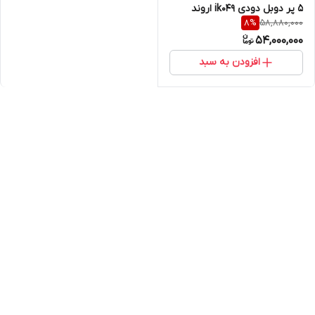
۵ پر دوبل دودی ik049 اروند
58,880,000
8
%
54,000,000
افزودن به سبد