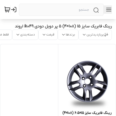
رینگ فابریک سایز ۱۵ (۱۰۸×۴) ۵ پر دوبل دودی ik049 اروند
پربازدیدترین
برندها
قیمت
دسته‌بندی
فقط م
رینگ فابریک سایز ۱۵×۶.۵ (۱۰۸×۴)