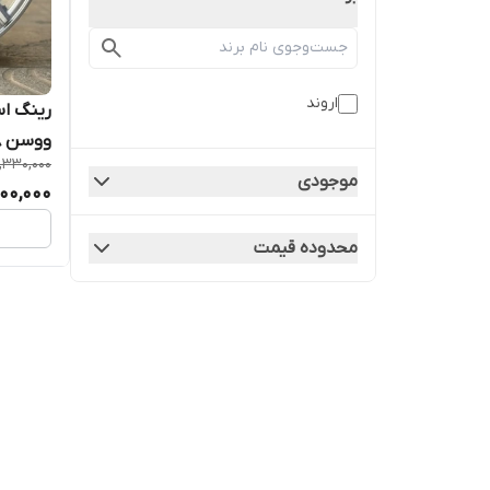
اروند
ووسن Kd038 نقره ای اروند
,330,000
موجودی
00,000
محدوده قیمت