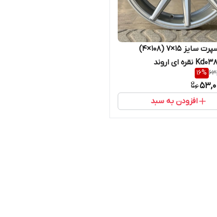
رینگ اسپرت سایز ۱۵×۷ (۱۰۸×۴)
16
%
63
53,0
افزودن به سبد