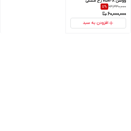
ووسن Kd038 رخ مشکی
63,330,000
5
%
60,000,000
افزودن به سبد