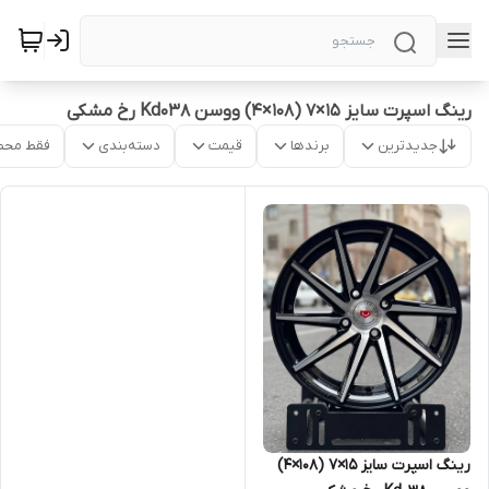
رینگ اسپرت سایز ۱۵×۷ (۱۰۸×۴) ووسن Kd038 رخ مشکی
جدیدترین
برندها
قیمت
دسته‌بندی
فقط محص
رینگ اسپرت سایز ۱۵×۷ (۱۰۸×۴)