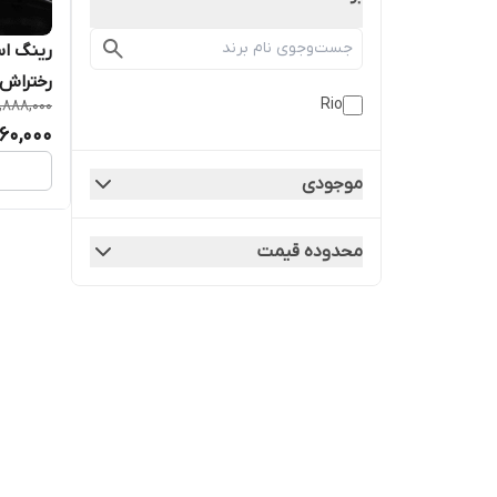
رختراش ن
Rio
,888,000
60,000
موجودی
محدوده قیمت