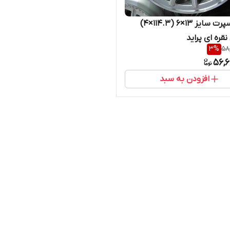
رینگ اسپرت سایز ۱۳×۶ (۱۱۴.۳×۴)
قره ای پراید
3
%
58
56,6
افزودن به سبد