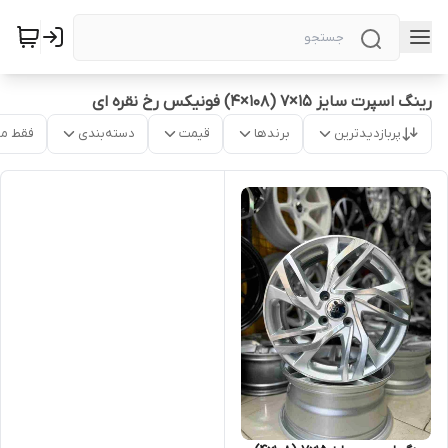
رینگ اسپرت سایز ۱۵×۷ (۱۰۸×۴) فونیکس رخ نقره ای
پربازدیدترین
برندها
قیمت
دسته‌بندی
فقط م