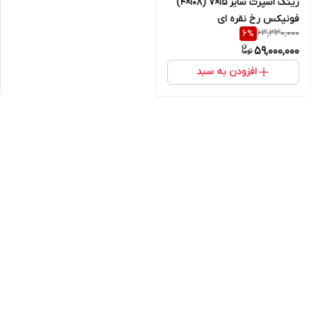
رینگ اسپرت سایز ۱۵×۷ (۱۰۸×۴)
فونیکس رخ نقره ای
63,330,000
6
%
59,000,000
افزودن به سبد