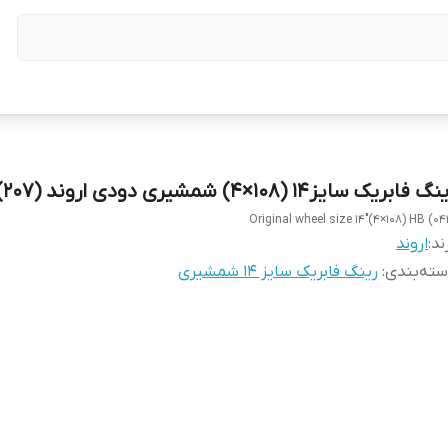
گ فابریک سایز۱۴ (۱۰۸×۴) شمشیری دودی اروند (۲۰۷)
Original wheel size 14"(4×108) HB (04
ند:
اروند
ته‌بندی
:
رینگ فابریک سایز ۱۴ شمشیری