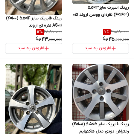
رینگ اسپرت سایز۱۳×۵.۵
(۱۱۴.۳×۴) نقره‌ای ووسن اروند ۰۵۱
رینگ فابریک سایز ۱۴×۵.۵ (۱۰۰×۴)
پرایدی
AS۰۱۹ نقره ای اروند
48,880,000
48,880,000
12
%
7
%
43,000,000
45,000,000
افزودن به سبد
افزودن به سبد
رینگ فابریک سایز ۱۵×۶.۵ (۱۰۸×۴)
رختراش دودی مدل هاکنهایم