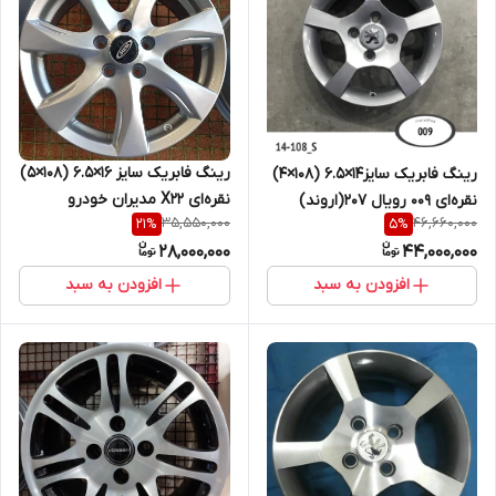
رینگ فابریک سایز ۱۶×۶.۵ (۱۰۸×۵)
رینگ فابریک سایز۱۴×۶.۵ (۱۰۸×۴)
نقره‌ای X22 مدیران خودرو
نقره‌ای ۰۰۹ رویال ۲۰۷(اروند)
35,550,000
46,660,000
21
%
5
%
28,000,000
44,000,000
افزودن به سبد
افزودن به سبد