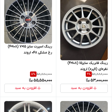
رینگ اسپرت سایز ۱۵×۷ (۱۰۸×۴)
رخ مشکی ۰۴۸ اروند
رینگ فابریک سایز۱۵ (۱۰۸×۴)
نقره‌ای (۱۱پره) اروند
58,880,000
58,888,000
5
%
9
%
55,550,000
53,000,000
افزودن به سبد
افزودن به سبد