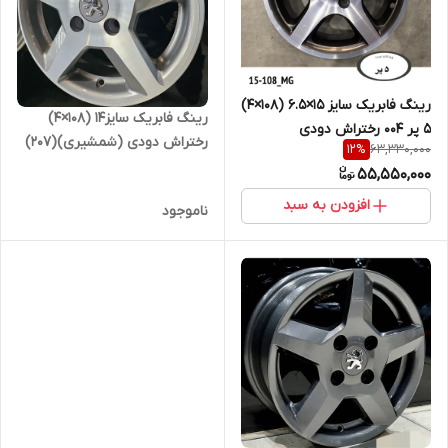
رینگ فابریک سایز ۱۵×۶.۵ (۱۰۸×۴)
رینگ فابریک سایز۱۴ (۱۰۸×۴)
۵ پر ۰۰۴ رختراش دودی
رختراش دودی (شمشیری)(۲۰۷)
63,330,000
12
%
اروند
55,550,000
افزودن به سبد
ناموجود