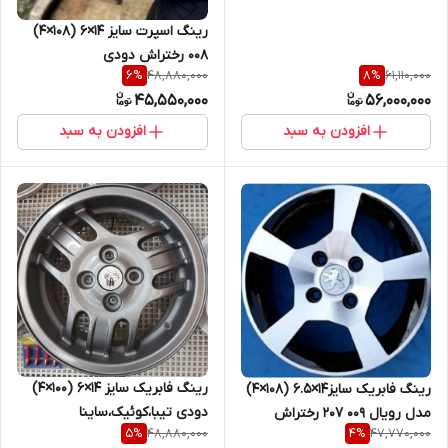
اروند
رینگ اسپرت سایز ۱۴×۶ (۱۰۸×۴)
۰۰۸ رختراش دودی
48,880,000
61,110,000
6
%
8
%
45,550,000
56,000,000
افزودن به سبد
افزودن به سبد
رینگ فابریک سایز ۱۴×۶ (۱۰۰×۴)
رینگ فابریک سایز۱۴×۶.۵ (۱۰۸×۴)
دودی تیبا،کوئیک،ساینا
مدل رویال ۰۰۹ ۲۰۷ رختراش
48,880,000
47,770,000
5
%
4
%
مشکی