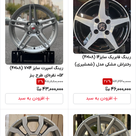
رینگ فابریک سایز۱۴ (۱۰۸×۴)
رختراش مشکی مدل (شمشیری)
رینگ اسپرت سایز ۱۴×۷ (۱۰۸×۴)
(۲۰۷) اروند
۰۵۲ نقره‌ای طرح بنز
48,880,000
63,330,000
12
%
27
%
43,000,000
46,000,000
افزودن به سبد
افزودن به سبد