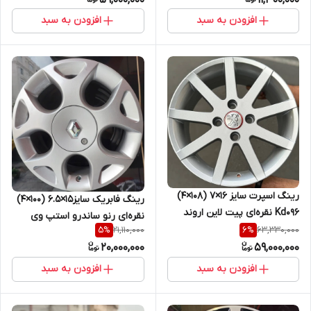
افزودن به سبد
افزودن به سبد
رینگ اسپرت سایز ۱۶×۷ (۱۰۸×۴)
رینگ فابریک سایز۱۵×۶.۵ (۱۰۰×۴)
Kd096 نقره‌ای پیت لاین اروند
نقره‌ای رنو ساندرو استپ وی
21,110,000
63,330,000
5
%
6
%
اروند
20,000,000
59,000,000
افزودن به سبد
افزودن به سبد