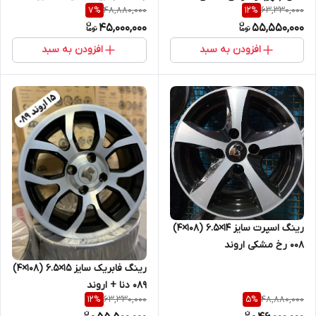
48,880,000
63,330,000
7
%
12
%
45,000,000
55,550,000
افزودن به سبد
افزودن به سبد
رینگ اسپرت سایز ۱۴×۶.۵ (۱۰۸×۴)
۰۰۸ رخ مشکی اروند
رینگ فابریک سایز ۱۵×۶.۵ (۱۰۸×۴)
۰۸۹ دنا + اروند
63,330,000
48,880,000
12
%
5
%