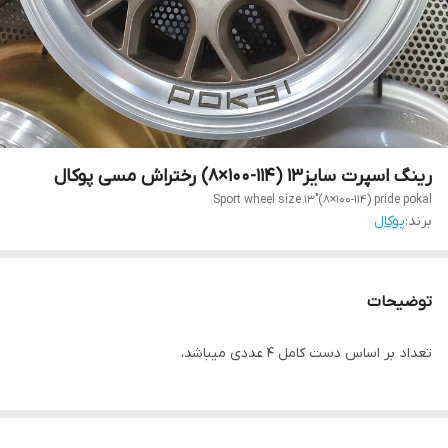
رینگ اسپرت سایز۱۳ (۱۱۴-۱۰۰×۸) رختراش مسی پوکال
Sport wheel size 13"(8×100-114) pride pokal
برند:
پوکال
توضیحات
تعداد بر اساس دست کامل ۴ عددی میباشد،