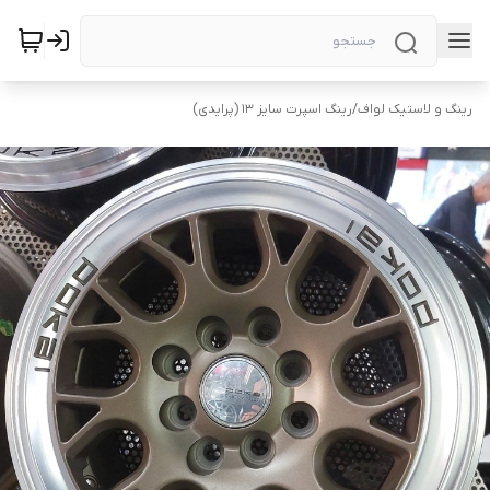
رینگ و لاستیک لواف
/
رینگ اسپرت سایز ۱۳ (پرایدی)