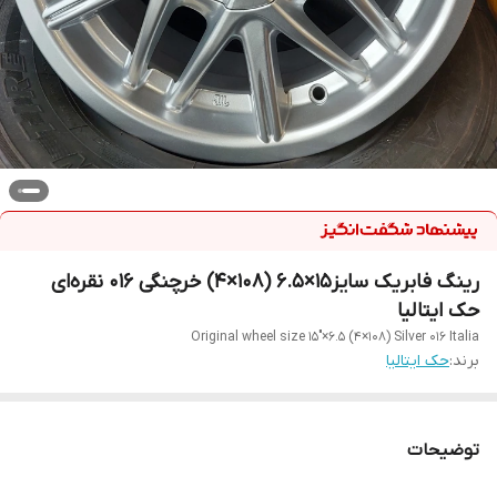
رینگ فابریک سایز۱۵×۶.۵ (۱۰۸×۴) خرچنگی ۰۱۶ نقره‌ای
حک ایتالیا
Original wheel size 15"×6.5 (4×108) Silver 016 Italia
برند:
حک ایتالیا
توضیحات