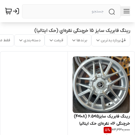
رینگ فابریک سایز ۱۵ خرچنگی نقره‌اي (حک ایتالیا)
پربازدیدترین
برندها
قیمت
دسته‌بندی
فقط م
رینگ فابریک سایز۱۵×۶.۵ (۱۰۸×۴)
خرچنگی ۰۱۶ نقره‌ای حک ایتالیا
63,330,000
5
%