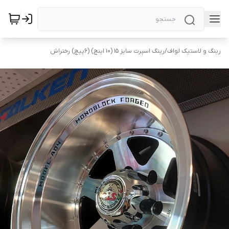
رینگ و لاستیک لواف
/
رینگ اسپرت سایز ۱۵ (۱۰ اینچ) (۶پیچ) رختراش