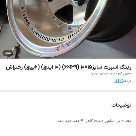
رینگ اسپرت سایز۱۵×۱۰ (۱۳۹×۶) (۱۰ اینچ) (۶پیچ) رختراش
Sport wheel size 15" 6x139
برند:
STC
توضیحات
تعداد بر اساس دست کامل ۴ عدد میباشد،