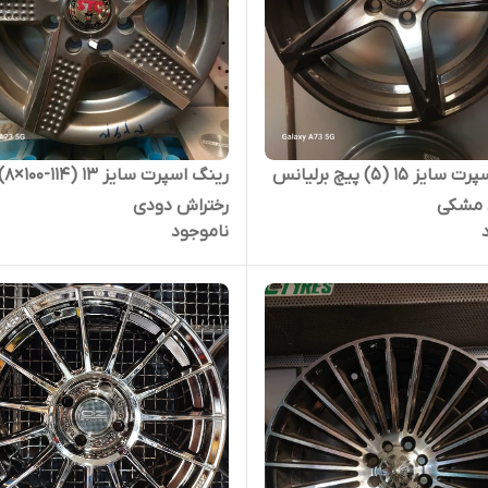
رینگ اسپرت سایز ۱۵ (۵) پیچ برلیانس
رینگ اسپرت سایز ۱۳ (14
 مشکی
رختراش دودی
ناموجود