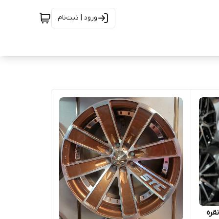
ورود | ثبت‌نام
 سایز ۱۶×۷ (۱۰۸×۵) نقره