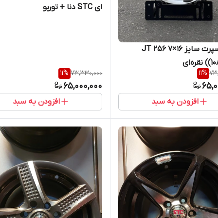
ای STC دنا + توربو
رینگ اسپرت سایز ۱۶×۷ JT 256
ره‌ای
11
%
73,330,000
11
%
73
65,000,000
65,0
افزودن به سبد
افزودن به سبد