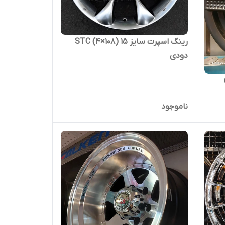
رینگ اسپرت سایز ۱۵ (۱۰۸×۴) STC
دودی
1-100×8)
ناموجود