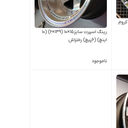
رینگ اسپرت سایز۱۵×۱۰ (۱۳۹×۶) (۱۰
اینچ) (۶پیچ) رختراش
ناموجود