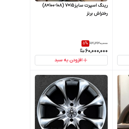
رینگ اسپرت سایز۱۵×۷ (۱۰۸-۱۰۰×۸)
رختراش برنز
5
%
63,330,000
60,000,000
افزودن به سبد