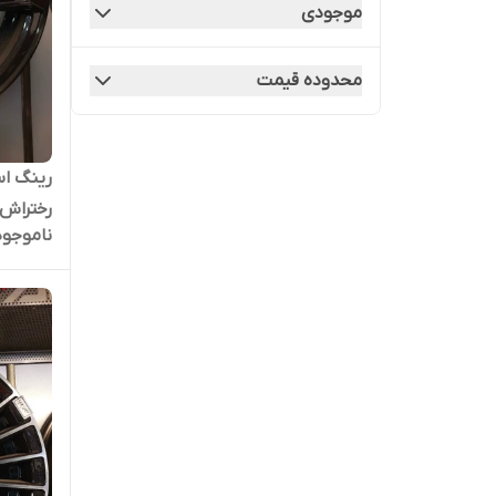
موجودی
رینگ اسپرت سایز ۱۶ (۱۰۸×۵) نقره ای
STC دنا + توربو
محدوده قیمت
رختراش
ناموجود