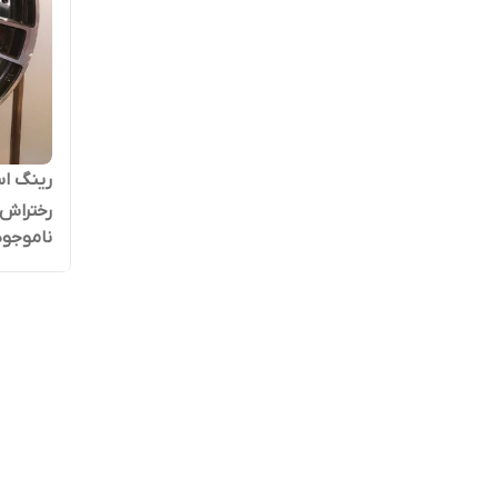
رختراش م
ناموجود