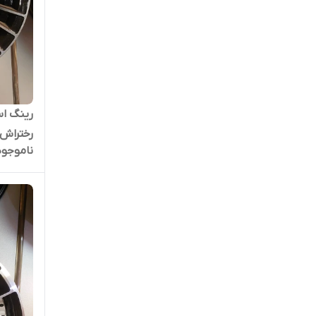
رختراش
ناموجود