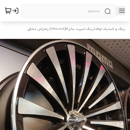
رینگ و لاستیک لواف
/
رینگ اسپرت سایز۱۶(۱۰۸-۱۰۰×۸) رختراش مشکی