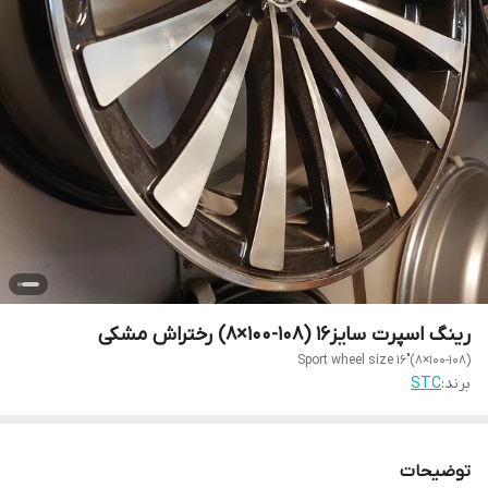
رینگ اسپرت سایز۱۶ (۱۰۸-۱۰۰×۸) رختراش مشکی
Sport wheel size 16"(8×100-108)
برند:
STC
توضیحات