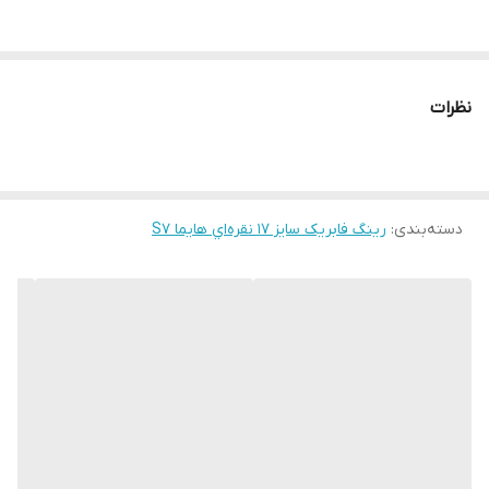
نظرات
دسته‌بندی
:
رینگ فابریک سایز ۱۷ نقره‌اي هایما S7