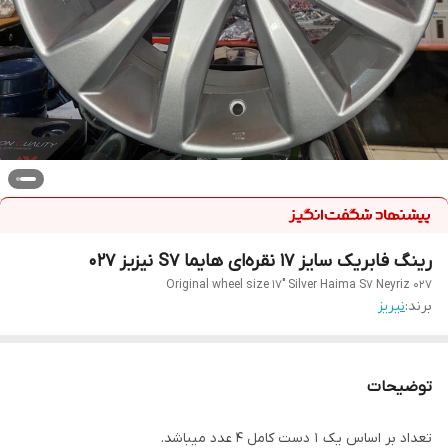
رینگ فابریک سایز ۱۷ نقره‌ای هایما S7 نیزیز ۰۲۷
Original wheel size 17" Silver Haima S7 Neyriz 027
برند:
نیریز
توضیحات
تعداد بر اساس یک ۱ دست کامل ۴ عدد میباشد.