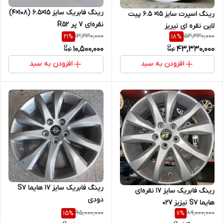
رینگ فابریک سایز ۱۵×۶.۵ (۱۰۸×۴)
رینگ اسپرت سایز ۱۵× ۶.۵ پیت
نقره‌ای ۷ پر R52
لاین نقره ای نیریز
13,330,000
53,330,000
21
%
18
%
10,500,000
43,330,000
افزودن به سبد
افزودن به سبد
رینگ فابریک سایز ۱۷ هایما S7
رینگ فابریک سایز ۱۷ نقره‌ای
دودی
هایما S7 نیزیز ۰۲۷
95,000,000
89,000,000
15
%
11
%