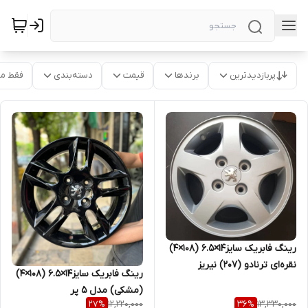
پربازدیدترین
برندها
قیمت
دسته‌بندی
فقط م
رینگ فابریک سایز۱۴×۶.۵ (۱۰۸×۴)
نقره‌ای ترنادو (۲۰۷) نیریز
رینگ فابریک سایز۱۴×۶.۵ (۱۰۸×۴)
(مشکی) مدل ۵ پر
12,220,000
13,330,000
27
%
36
%
دوشاخ(207MC) نیریز