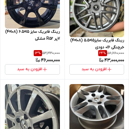
رینگ فابریک سایز ۱۵×۶.۵ (۱۰۸×۴)
۷پر R52 مشکی
رینگ فابریک سایز۱۵×۵.۵ (۱۰۸×۴)
خرچنگی ۰۱۶ دودی
53,330,000
56,660,000
13
%
24
%
46,000,000
43,000,000
افزودن به سبد
افزودن به سبد