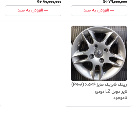
80,000,000
79,000,000
افزودن به سبد
افزودن به سبد
رینگ فابریک سایز ۱۴×۶.۵ (۱۰۸×۴)
۵پر دوبل LZ دودی
ناموجود