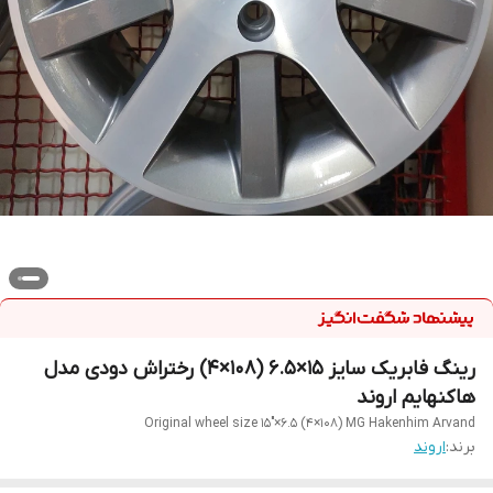
رینگ فابریک سایز ۱۵×۶.۵ (۱۰۸×۴) رختراش دودی مدل
هاکنهایم اروند
Original wheel size 15"×6.5 (4×108) MG Hakenhim Arvand
برند:
اروند