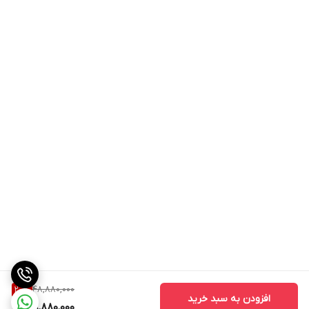
48,880,000
20
%
افزودن به سبد خرید
38,880,000