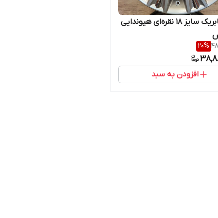
رینگ فابریک سایز ۱۸ نقره‌ای هیوندایی
س
20
%
48
38,8
افزودن به سبد