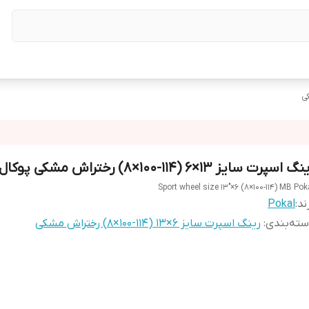
گ اسپرت سایز ۱۳×۶ (۱۱۴-۱۰۰×۸) رختراش مشکی پوکال
Sport wheel size 13"×6 (8×100-114) MB Pok
ند:
Pokal
ته‌بندی
:
رینگ اسپرت سایز ۶×۱۳ (۱۱۴-۱۰۰×۸) رختراش مشکی