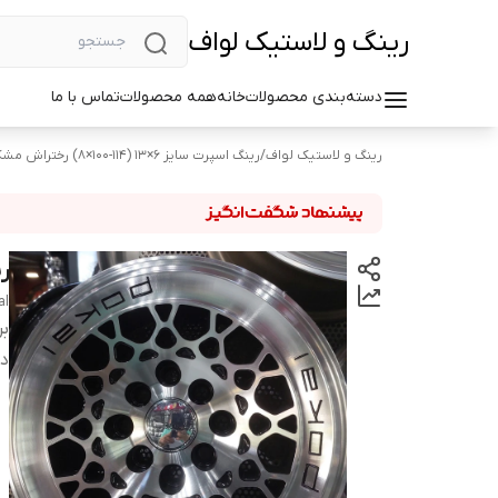
رینگ و لاستیک لواف
دسته‌بندی محصولات
خانه
همه محصولات
تماس با ما
رینگ و لاستیک لواف
/
رینگ اسپرت سایز ۶×۱۳ (۱۱۴-۱۰۰×۸) رختراش مشکی
رین
al
بر
دس