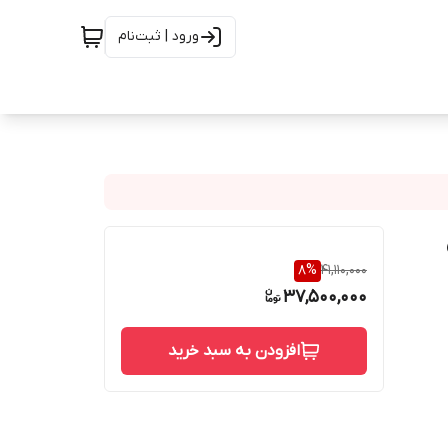
ورود | ثبت‌نام
8
%
41,110,000
37,500,000
افزودن به سبد خرید