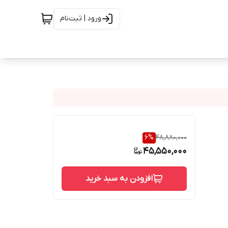
ورود | ثبت‌نام
6
%
48,880,000
45,550,000
افزودن به سبد خرید