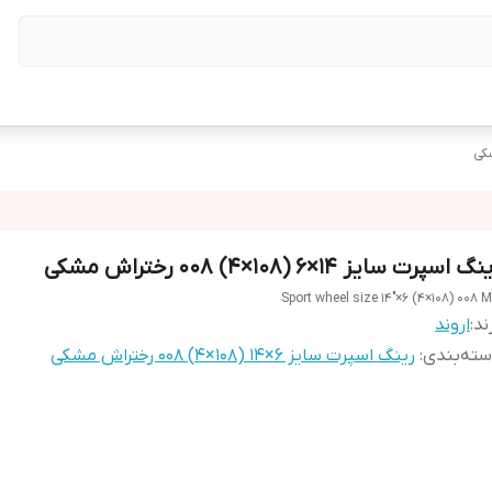
گ اسپرت سایز ۱۴×۶ (۱۰۸×۴) ۰۰۸ رختراش مشکی
Sport wheel size 14"×6 (4×108) 008 
ند:
اروند
ته‌بندی
:
رینگ اسپرت سایز ۶×۱۴ (۱۰۸×۴) ۰۰۸ رختراش مشکی