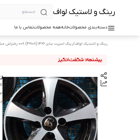
رینگ و لاستیک لواف
دسته‌بندی محصولات
خانه
همه محصولات
تماس با ما
رینگ و لاستیک لواف
/
رینگ اسپرت سایز ۶×۱۴ (۱۰۸×۴) ۰۰۸ رختراش مشکی
رین
MB
بر
دس