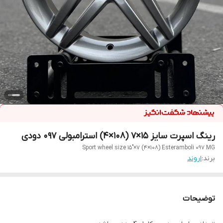
رینگ اسپرت سایز ۱۵×۷ (۱۰۸×۴) استرامبولی ۰۹۷ دودی
Sport wheel size 15"×7 (4×108) Esteramboli 097 MG
برند:
اروند
توضیحات