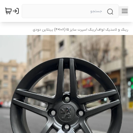
رینگ و لاستیک لواف
/
رینگ اسپرت سایز ۱۵ (۱۰۸×۴) پیتلاین دودی