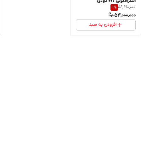
استرامبولی ۰۹۷ دودی
59,990,000
9
%
54,000,000
افزودن به سبد