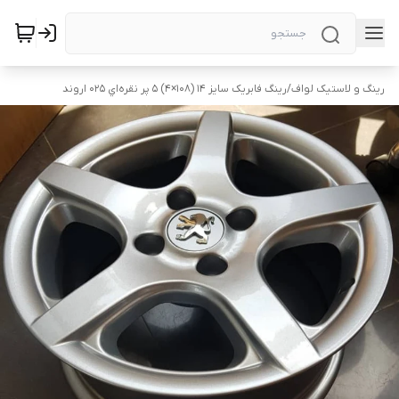
رینگ و لاستیک لواف
/
رینگ فابریک سایز ۱۴ (۱۰۸×۴) ۵ پر نقره‌اي ۰۲۵ اروند