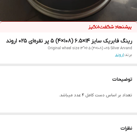
رینگ فابریک سایز ۱۴×۶.۵ (۱۰۸×۴) ۵ پر نقره‌ای ۰۲۵ اروند
Original wheel size 14"×6.5 (4×108) 025 Silver Arvand
برند:
اروند
توضیحات
تعداد بر اساس دست کامل ۴ عدد میباشد.
نظرات