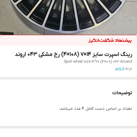
رینگ اسپرت سایز ۱۴×۷ (۱۰۸×۴) رخ مشکی ۰۴۳ اروند
Sport wheel size 14"×7 (4×108) 043 Arvand
برند:
اروند
توضیحات
تعداد بر اساس دست کامل ۴ عدد میباشد،