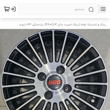
رینگ و لاستیک لواف
/
رینگ اسپرت سایز ۱۴ (۱۰۸×۴) رخ مشکی ۰۴۳ اروند