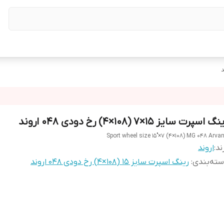
گ اسپرت سایز ۱۵×۷ (۱۰۸×۴) رخ دودی ۰۴۸ اروند
Sport wheel size 15"×7 (4×108) MG 048 Arva
ند:
اروند
ته‌بندی
:
رینگ اسپرت سایز ۱۵ (۱۰۸×۴) رخ دودی ۰۴۸ اروند