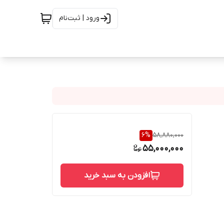
ورود | ثبت‌نام
6
%
58,880,000
55,000,000
افزودن به سبد خرید