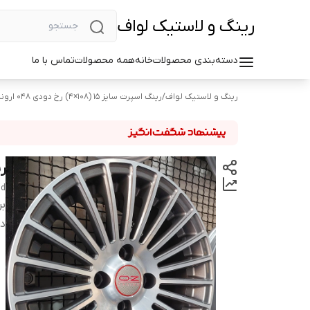
رینگ و لاستیک لواف
دسته‌بندی محصولات
خانه
همه محصولات
تماس با ما
رینگ و لاستیک لواف
/
رینگ اسپرت سایز ۱۵ (۱۰۸×۴) رخ دودی ۰۴۸ اروند
رین
nd
بر
دس