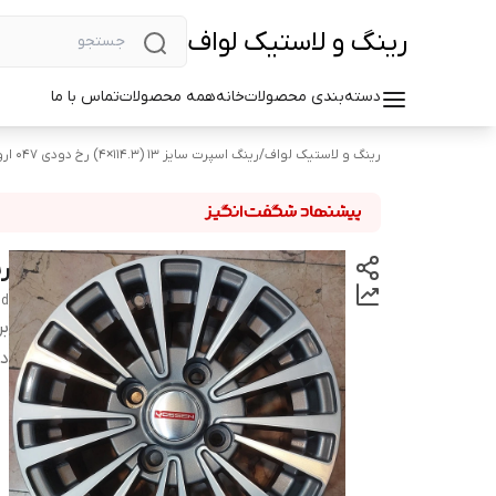
رینگ و لاستیک لواف
دسته‌بندی محصولات
خانه
همه محصولات
تماس با ما
رینگ و لاستیک لواف
/
رینگ اسپرت سایز ۱۳ (۱۱۴.۳×۴) رخ دودی ۰۴۷ اروند
رین
nd
بر
دس