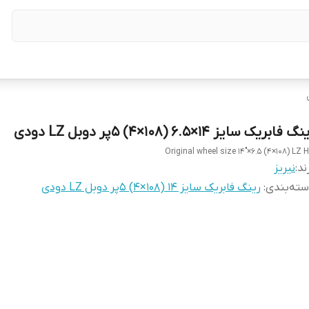
گ فابریک سایز ۱۴×۶.۵ (۱۰۸×۴) ۵پر دوبل LZ دودی
Original wheel size 14"×6.5 (4×108) LZ 
ند:
نیریز
ته‌بندی
:
رینگ فابریک سایز ۱۴ (۱۰۸×۴) ۵پر دوبل LZ دودی