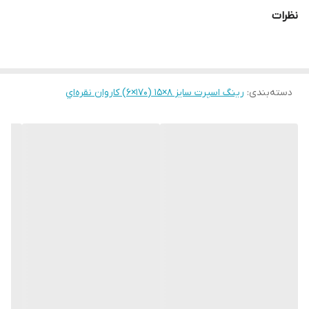
نظرات
دسته‌بندی
:
رینگ اسپرت سایز ۸×۱۵ (۱۷۰×۶) کاروان نقره‌اي