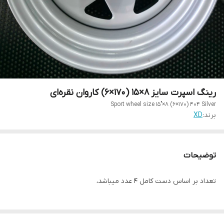
رینگ اسپرت سایز ۸×۱۵ (۱۷۰×۶) کاروان نقره‌ای
Sport wheel size 15"×8 (6×170) 404 Silver
برند:
XD
توضیحات
تعداد بر اساس دست کامل ۴ عدد میباشد،