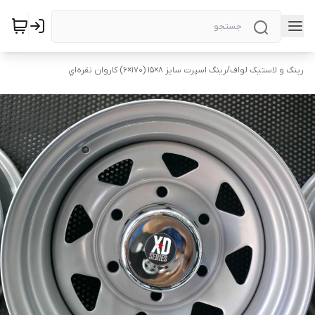
رینگ و لاستیک لواف
/
رینگ اسپرت سایز ۸×۱۵ (۱۷۰×۶) کاروان نقره‌اي